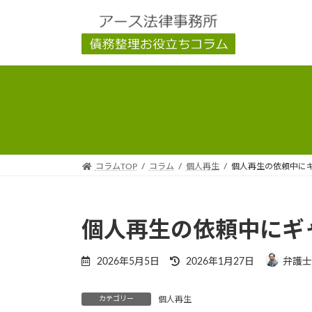
コ
ナ
ン
ビ
テ
ゲ
ン
ー
ツ
シ
へ
ョ
ス
ン
キ
に
ッ
移
プ
動
コラムTOP
コラム
個人再生
個人再生の依頼中に
個人再生の依頼中にギ
最
2026年5月5日
2026年1月27日
弁護士
終
更
カテゴリー
個人再生
新