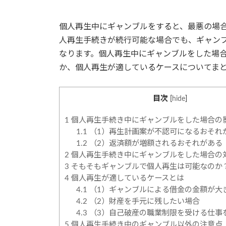
日
時
:
個人再生中にギャンブルをすると、最悪の場
人再生手続きが続行可能な場合でも、ギャン
なります。個人再生中にギャンブルをした場
か、個人再生が適しているケースについてま
目次
[
hide
]
1
個人再生手続き中にギャンブルをした場合の
1.1
（1）再生計画案が不認可になるおそれ
1.2
（2）返済額が増額されるおそれがある
2
個人再生手続き中にギャンブルをした場合の
3
そもそもギャンブルで個人再生は可能なのか
4
個人再生が適しているケースとは
4.1
（1）ギャンブルによる借金の金額が大
4.2
（2）財産を手元に残したい場合
4.3
（3）自己破産の職業制限を受ける仕事
5
個人再生手続き中のギャンブル以外の注意点