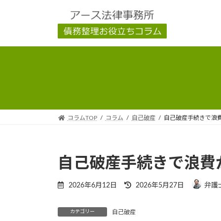
コ
ナ
ン
ビ
テ
ゲ
ン
ー
ツ
シ
へ
ョ
ス
ン
キ
に
ッ
移
プ
動
コラムTOP
コラム
自己破産
自己破産手続きで浪
自己破産手続きで浪費
最
2026年6月12日
2026年5月27日
弁護
終
更
カテゴリー
自己破産
新