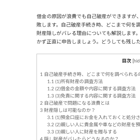
日
時
:
借金の原因が浪費でも自己破産ができますが
敗します。自己破産手続き時、どこまで何を
財産隠しがバレる理由についても解説します
かず正直に申告しましょう。どうしても残し
目次
[
hid
1
自己破産手続き時、どこまで何を調べられる
1.1
(1)所有財産の調査方法
1.2
(2)借金の金額や内容に関する調査方法
1.3
(3)免責に関する内容に関する調査方法
2
自己破産で問題になる浪費とは
3
財産隠しは可能なのか？
3.1
(1)預金口座にお金を入れておくと処分
3.2
(2)親しい人に貴金属や車などの財産を
3.3
(3)親しい人に財産を贈与する
4
隠し財産がバレたらどうなるのか？