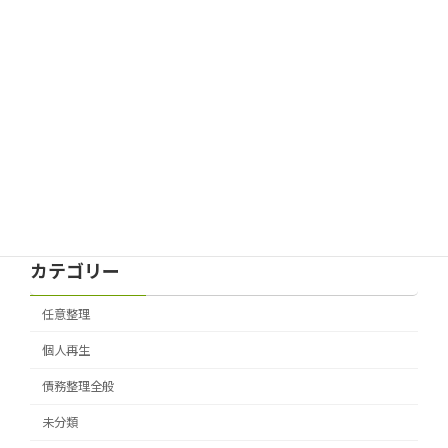
再生計画とは 再生計画案の作成方法
個人再生
について
2026年4月7日
自己破産はいくらから可能なのか？借
自己破産
金総額の目安について
2026年3月24日
カテゴリー
任意整理
個人再生
債務整理全般
未分類